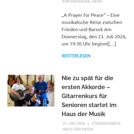
KIRCHENMUSIK
,
NEWS
„A Prayer for Peace“ – Eine
musikalische Reise zwischen
Frieden und Barock Am
Donnerstag, den 23. Juli 2026,
um 19:30 Uhr beginnt[…]
WEITERLESEN
Nie zu spät für die
ersten Akkorde –
Gitarrenkurs für
Senioren startet im
Haus der Musik
31. MAI 2026
ANDREAS
FÖRDERVEREIN
,
HAUS DER MUSIK