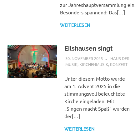
zur Jahreshauptversammlung ein.
Besonders spannend: Das[…]
WEITERLESEN
Eilshausen singt
30. NOVEMBER 2025
ANDREAS
HAUS DER
MUSIK
,
KIRCHENMUSIK
,
KONZERT
Unter diesem Motto wurde
am 1. Advent 2025 in die
stimmungsvoll beleuchtete
Kirche eingeladen. Mit
„Singen macht Spaß“ wurden
der[…]
WEITERLESEN