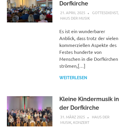
Dorfkirche
21. APRIL 2025
ANDREAS
GOTTESDIENST
,
HAUS DER MUSIK
Es ist ein wunderbarer
Anblick, dass trotz der vielen
kommerziellen Aspekte des
Festes hunderte von
Menschen in die Dorfkirchen
strömen,[…]
WEITERLESEN
Kleine Kindermusik in
der Dorfkirche
31. MÄRZ 2025
ANDREAS
HAUS DER
MUSIK
,
KONZERT