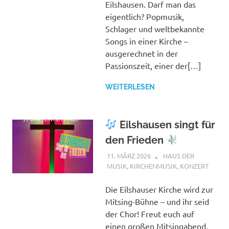
Eilshausen. Darf man das
eigentlich? Popmusik,
Schlager und weltbekannte
Songs in einer Kirche –
ausgerechnet in der
Passionszeit, einer der[…]
WEITERLESEN
Eilshausen singt für
den Frieden
11. MÄRZ 2026
ANDREAS
HAUS DER
MUSIK
,
KIRCHENMUSIK
,
KONZERT
Die Eilshauser Kirche wird zur
Mitsing-Bühne – und ihr seid
der Chor! Freut euch auf
einen großen Mitsingabend,