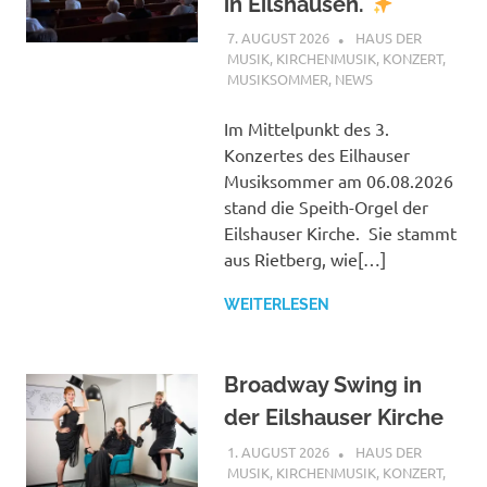
in Eilshausen.
7. AUGUST 2026
ANDREAS
HAUS DER
MUSIK
,
KIRCHENMUSIK
,
KONZERT
,
MUSIKSOMMER
,
NEWS
Im Mittelpunkt des 3.
Konzertes des Eilhauser
Musiksommer am 06.08.2026
stand die Speith-Orgel der
Eilshauser Kirche. Sie stammt
aus Rietberg, wie[…]
WEITERLESEN
Broadway Swing in
der Eilshauser Kirche
1. AUGUST 2026
ANDREAS
HAUS DER
MUSIK
,
KIRCHENMUSIK
,
KONZERT
,