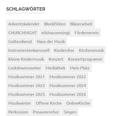
Musik
SCHLAGWÖRTER
Adventskalender
Blockflöten
Bläserarbeit
CHURCHNIGHT
eilshausensingt
Förderverein
Gottesdienst
Haus der Musik
Instrumentenkarussell
Kinderchor
Kirchenmusik
Kleine Kindermusik
Konzert
Konzertprogramm
Lockdowncounter
Mediathek
Mein Platz
Musiksommer 2021
Musiksommer 2022
Musiksommer 2023
Musiksommer 2024
Musiksommer 2025
Musiksommer 2026
Musikwinter
Offene Kirche
OnlineKirche
Perkussion
Posaunenchor
Singen