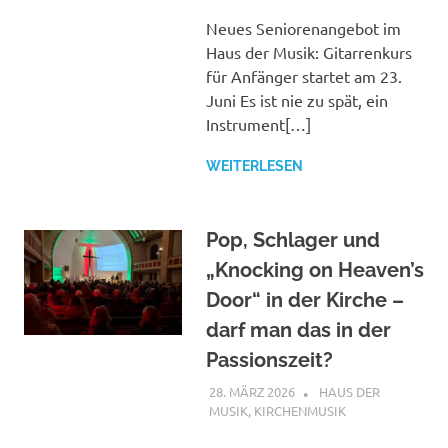
Neues Seniorenangebot im
Haus der Musik: Gitarrenkurs
für Anfänger startet am 23.
Juni Es ist nie zu spät, ein
Instrument[…]
WEITERLESEN
Pop, Schlager und
„Knocking on Heaven’s
Door“ in der Kirche –
darf man das in der
Passionszeit?
28. MÄRZ 2026
ANDREAS
HAUS DER
MUSIK
,
KIRCHENMUSIK