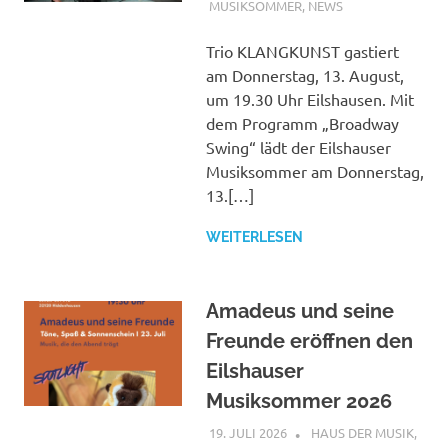
MUSIKSOMMER
,
NEWS
Trio KLANGKUNST gastiert
am Donnerstag, 13. August,
um 19.30 Uhr Eilshausen. Mit
dem Programm „Broadway
Swing“ lädt der Eilshauser
Musiksommer am Donnerstag,
13.[…]
WEITERLESEN
Amadeus und seine
Freunde eröffnen den
Eilshauser
Musiksommer 2026
19. JULI 2026
ANDREAS
HAUS DER MUSIK
,