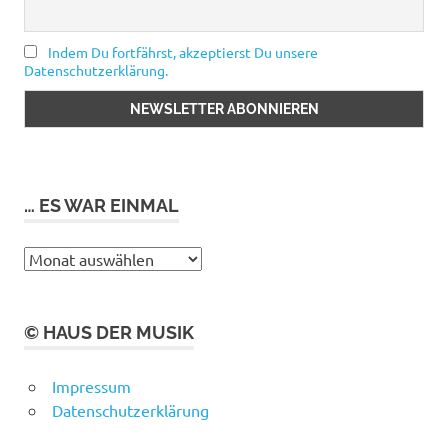
Indem Du fortfährst, akzeptierst Du unsere
Datenschutzerklärung.
… ES WAR EINMAL
…
es
war
einmal
© HAUS DER MUSIK
Impressum
Datenschutzerklärung