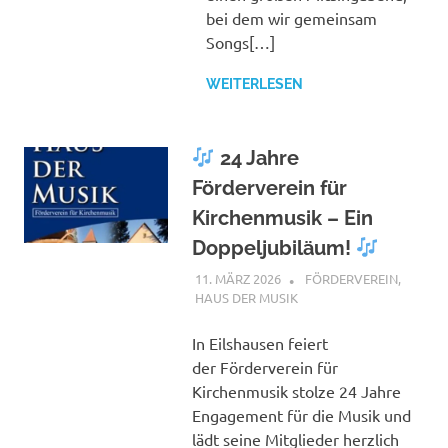
bei dem wir gemeinsam
Songs[…]
WEITERLESEN
24 Jahre
Förderverein für
Kirchenmusik – Ein
Doppeljubiläum!
11. MÄRZ 2026
ANDREAS
FÖRDERVEREIN
,
HAUS DER MUSIK
In Eilshausen feiert
der Förderverein für
Kirchenmusik stolze 24 Jahre
Engagement für die Musik und
lädt seine Mitglieder herzlich