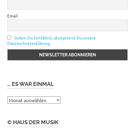
Email
Indem Du fortfährst, akzeptierst Du unsere
Datenschutzerklärung.
… ES WAR EINMAL
…
es
war
einmal
© HAUS DER MUSIK