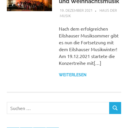
und Weihnachtsmusik
19. DEZEMBER 2021
ANDREAS
HAUS DER
MUSIK
Nach dem erfolgreichen
Eilshauser Musiksommer gibt
es nun die Fortsetzung mit
dem Eilshauser Musikwinter!
Am 19.12.2021 startete die
Konzertreihe mit[…]
WEITERLESEN
Suchen
SUCHEN
nach: