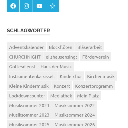
Facebook
Instagram
You
Kontakte
Tube
im
Haus
der
Musik
SCHLAGWÖRTER
Adventskalender
Blockflöten
Bläserarbeit
CHURCHNIGHT
eilshausensingt
Förderverein
Gottesdienst
Haus der Musik
Instrumentenkarussell
Kinderchor
Kirchenmusik
Kleine Kindermusik
Konzert
Konzertprogramm
Lockdowncounter
Mediathek
Mein Platz
Musiksommer 2021
Musiksommer 2022
Musiksommer 2023
Musiksommer 2024
Musiksommer 2025
Musiksommer 2026