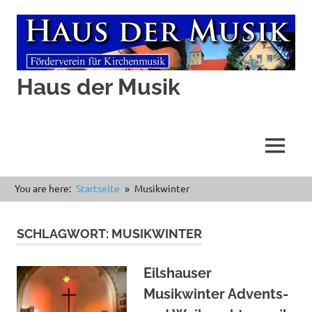
Haus der Musik
MENÜ
Zum
You are here:
Startseite
Musikwinter
Inhalt
springen
SCHLAGWORT:
MUSIKWINTER
Eilshauser
Musikwinter Advents-