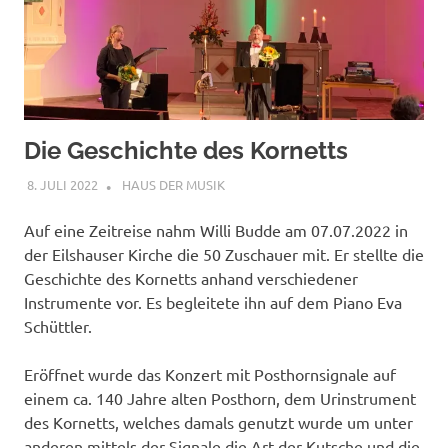
Die Geschichte des Kornetts
8. JULI 2022
ANDREAS
HAUS DER MUSIK
Auf eine Zeitreise nahm Willi Budde am 07.07.2022 in
der Eilshauser Kirche die 50 Zuschauer mit. Er stellte die
Geschichte des Kornetts anhand verschiedener
Instrumente vor. Es begleitete ihn auf dem Piano Eva
Schüttler.
Eröffnet wurde das Konzert mit Posthornsignale auf
einem ca. 140 Jahre alten Posthorn, dem Urinstrument
des Kornetts, welches damals genutzt wurde um unter
anderen mittels der Signale die Art der Kutsche und die