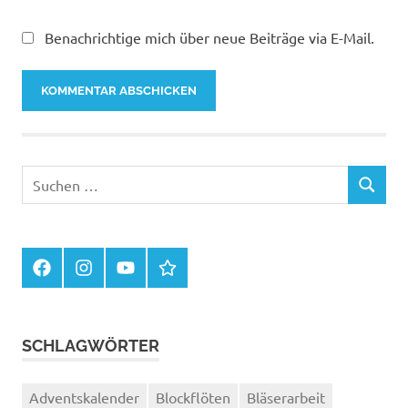
Benachrichtige mich über neue Beiträge via E-Mail.
Suchen
SUCHEN
nach:
Facebook
Instagram
You
Kontakte
Tube
im
Haus
der
Musik
SCHLAGWÖRTER
Adventskalender
Blockflöten
Bläserarbeit