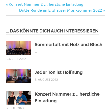
Vorheriger
Beitragsnavigation
Konzert Nummer 2 … herzliche Einladung
Beitrag:
Nächster
Dritte Runde im Eilshauser Musiksommer 2022
Beitrag:
... DAS KÖNNTE DICH AUCH INTERESSIEREN
Sommerluft mit Holz und Blech
…
24. JULI 2022
Jeder Ton ist Hoffnung
5. AUGUST 2022
Konzert Nummer 2 … herzliche
Einladung
2. JULI 2022