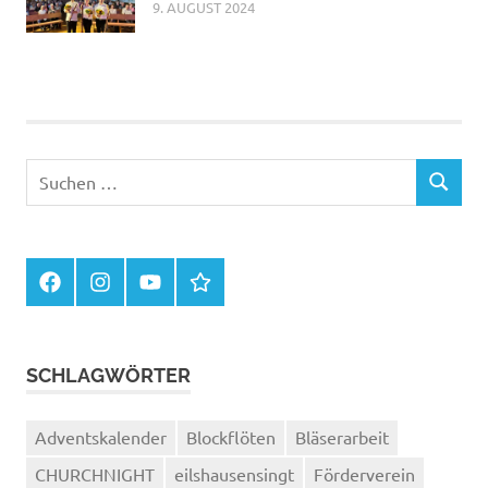
9. AUGUST 2024
Suchen
SUCHEN
nach:
Facebook
Instagram
You
Kontakte
Tube
im
Haus
der
Musik
SCHLAGWÖRTER
Adventskalender
Blockflöten
Bläserarbeit
CHURCHNIGHT
eilshausensingt
Förderverein