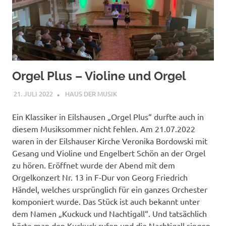
Orgel Plus – Violine und Orgel
21. JULI 2022
ANDREAS
HAUS DER MUSIK
Ein Klassiker in Eilshausen „Orgel Plus“ durfte auch in
diesem Musiksommer nicht fehlen. Am 21.07.2022
waren in der Eilshauser Kirche Veronika Bordowski mit
Gesang und Violine und Engelbert Schön an der Orgel
zu hören. Eröffnet wurde der Abend mit dem
Orgelkonzert Nr. 13 in F-Dur von Georg Friedrich
Händel, welches ursprünglich für ein ganzes Orchester
komponiert wurde. Das Stück ist auch bekannt unter
dem Namen „Kuckuck und Nachtigall“. Und tatsächlich
hörte man den Kuckuck rufen und die Nachtigall singen.