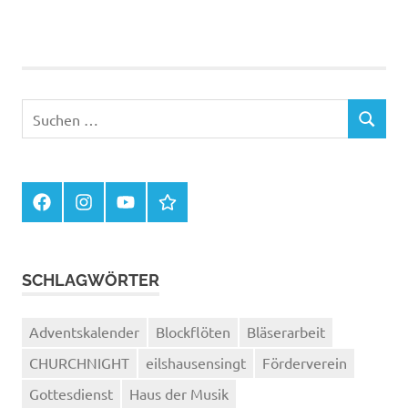
Suchen
SUCHEN
nach:
Facebook
Instagram
You
Kontakte
Tube
im
Haus
der
Musik
SCHLAGWÖRTER
Adventskalender
Blockflöten
Bläserarbeit
CHURCHNIGHT
eilshausensingt
Förderverein
Gottesdienst
Haus der Musik