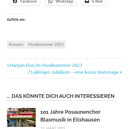
Facebook
WhatsApp
E-Mail
Gefällt mir:
Konzert
Musiksommer 2023
Vorheriger
Beitragsnavigation
Harpan Duo im Musiksommer 2023
Beitrag:
Nächster
75 jähriges Jubiläum – eine kurze Hommage
Beitrag:
... DAS KÖNNTE DICH AUCH INTERESSIEREN
101 Jahre Posaunenchor
Blasmusik in Eilshausen
15. MÄRZ 2025